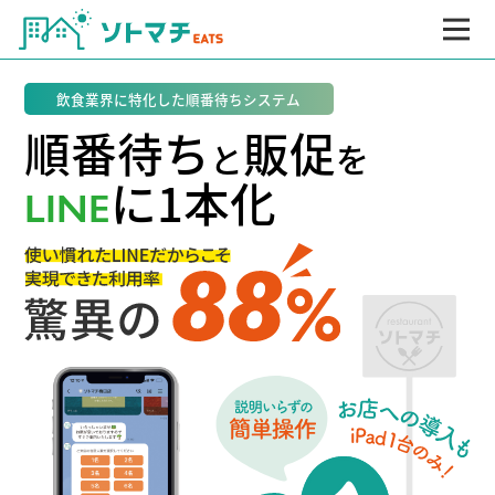
飲食業界に特化した順番待ちシステム
順番待ち
販促
と
を
に1本化
LINE