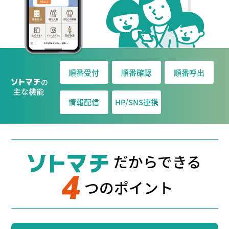
順番受付
順番確認
順番呼出
情報配信
HP/SNS連携
だからできる
4
つのポイント